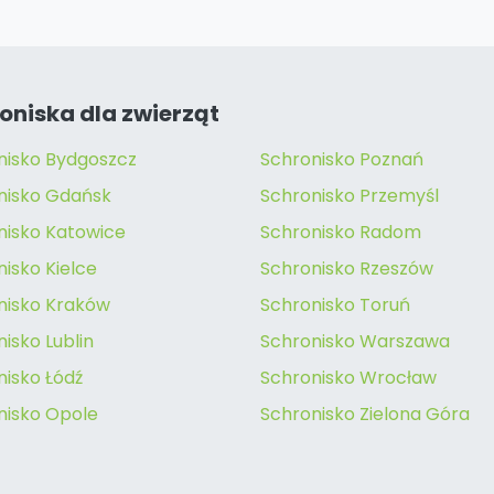
oniska dla zwierząt
nisko Bydgoszcz
Schronisko Poznań
nisko Gdańsk
Schronisko Przemyśl
nisko Katowice
Schronisko Radom
isko Kielce
Schronisko Rzeszów
nisko Kraków
Schronisko Toruń
isko Lublin
Schronisko Warszawa
nisko Łódź
Schronisko Wrocław
nisko Opole
Schronisko Zielona Góra