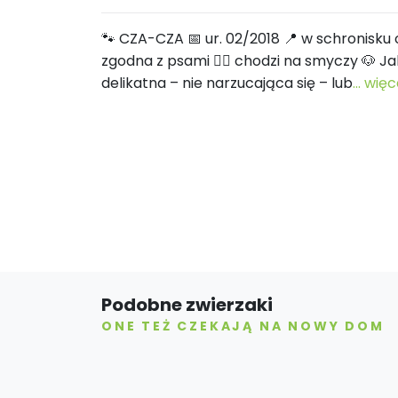
🐾 CZA-CZA 📅 ur. 02/2018 📍 w schronisku 
zgodna z psami 🐕‍🦺 chodzi na smyczy 🐶 J
delikatna – nie narzucająca się – lub
... więc
Podobne zwierzaki
ONE TEŻ CZEKAJĄ NA NOWY DOM