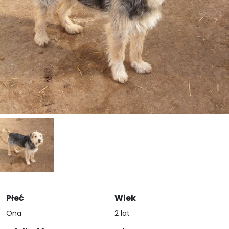
Płeć
Wiek
Ona
2 lat