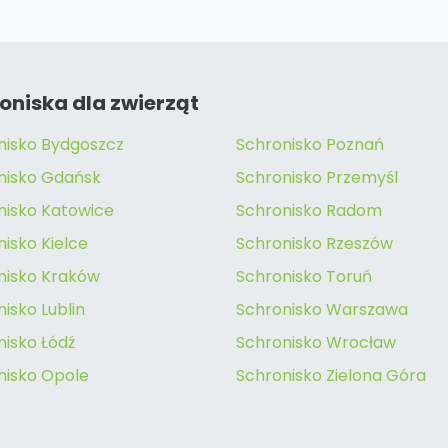
oniska dla zwierząt
nisko Bydgoszcz
Schronisko Poznań
nisko Gdańsk
Schronisko Przemyśl
nisko Katowice
Schronisko Radom
isko Kielce
Schronisko Rzeszów
nisko Kraków
Schronisko Toruń
isko Lublin
Schronisko Warszawa
nisko Łódź
Schronisko Wrocław
nisko Opole
Schronisko Zielona Góra