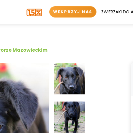
ZWIERZAKI DO 
WESPRZYJ NAS
worze Mazowieckim