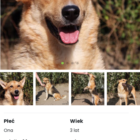
Płeć
Wiek
Ona
3 lat