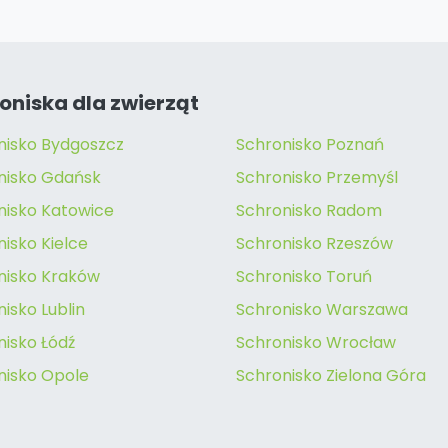
oniska dla zwierząt
nisko Bydgoszcz
Schronisko Poznań
nisko Gdańsk
Schronisko Przemyśl
nisko Katowice
Schronisko Radom
isko Kielce
Schronisko Rzeszów
nisko Kraków
Schronisko Toruń
isko Lublin
Schronisko Warszawa
nisko Łódź
Schronisko Wrocław
nisko Opole
Schronisko Zielona Góra