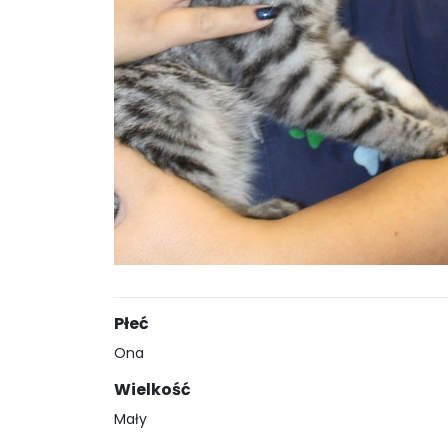
Płeć
Ona
Wielkość
Mały