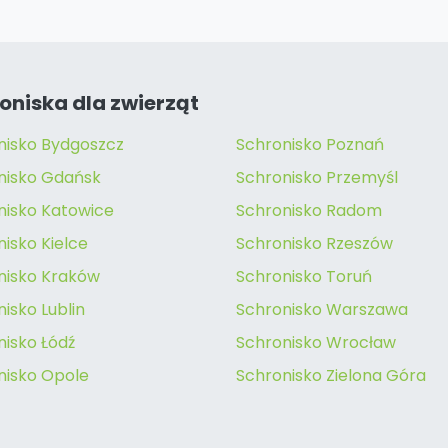
oniska dla zwierząt
nisko Bydgoszcz
Schronisko Poznań
nisko Gdańsk
Schronisko Przemyśl
nisko Katowice
Schronisko Radom
isko Kielce
Schronisko Rzeszów
nisko Kraków
Schronisko Toruń
isko Lublin
Schronisko Warszawa
nisko Łódź
Schronisko Wrocław
nisko Opole
Schronisko Zielona Góra