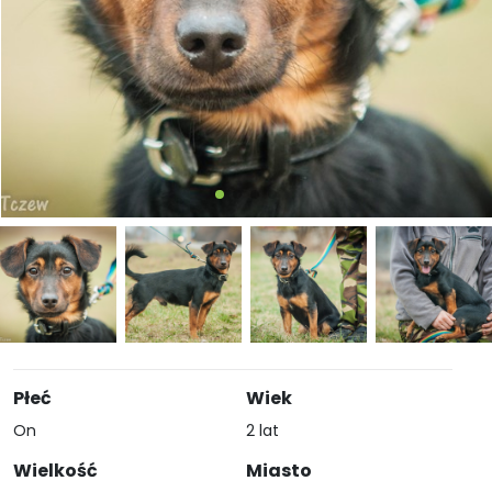
Płeć
Wiek
On
2 lat
Wielkość
Miasto