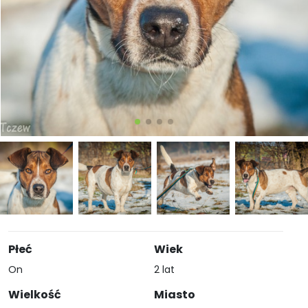
Płeć
Wiek
On
2 lat
Wielkość
Miasto