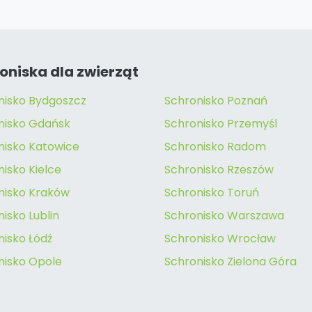
oniska dla zwierząt
nisko Bydgoszcz
Schronisko Poznań
nisko Gdańsk
Schronisko Przemyśl
nisko Katowice
Schronisko Radom
isko Kielce
Schronisko Rzeszów
nisko Kraków
Schronisko Toruń
isko Lublin
Schronisko Warszawa
nisko Łódź
Schronisko Wrocław
nisko Opole
Schronisko Zielona Góra