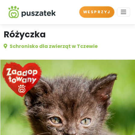
WESPRZYJ
Różyczka
Schronisko dla zwierząt w Tczewie