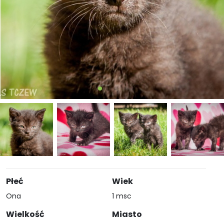
Płeć
Wiek
Ona
1 msc
Wielkość
Miasto