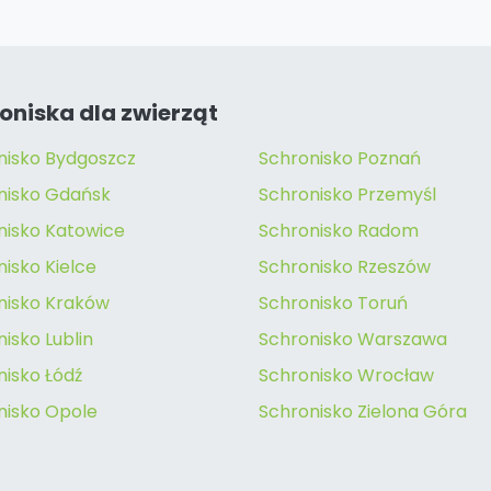
oniska dla zwierząt
nisko Bydgoszcz
Schronisko Poznań
nisko Gdańsk
Schronisko Przemyśl
nisko Katowice
Schronisko Radom
isko Kielce
Schronisko Rzeszów
nisko Kraków
Schronisko Toruń
isko Lublin
Schronisko Warszawa
nisko Łódź
Schronisko Wrocław
nisko Opole
Schronisko Zielona Góra