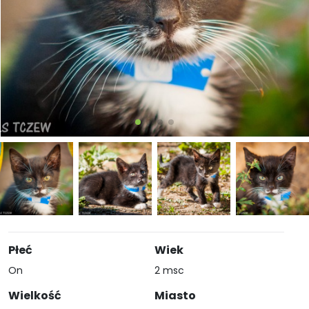
Płeć
Wiek
On
2 msc
Wielkość
Miasto