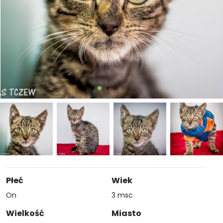
Płeć
Wiek
On
3 msc
Wielkość
Miasto