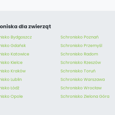
oniska dla zwierząt
nisko Bydgoszcz
Schronisko Poznań
nisko Gdańsk
Schronisko Przemyśl
nisko Katowice
Schronisko Radom
isko Kielce
Schronisko Rzeszów
nisko Kraków
Schronisko Toruń
isko Lublin
Schronisko Warszawa
nisko Łódź
Schronisko Wrocław
nisko Opole
Schronisko Zielona Góra