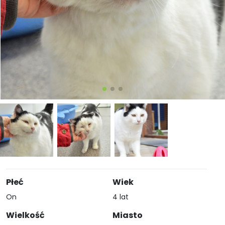
Płeć
Wiek
On
4 lat
Wielkość
Miasto