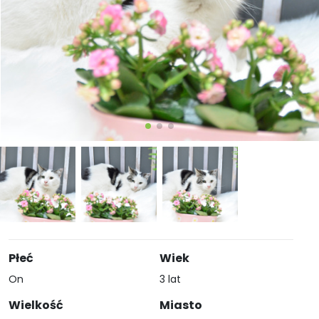
Płeć
Wiek
On
3 lat
Wielkość
Miasto