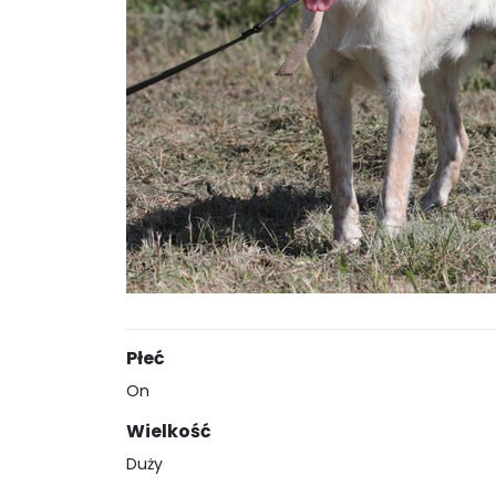
Płeć
On
Wielkość
Duży