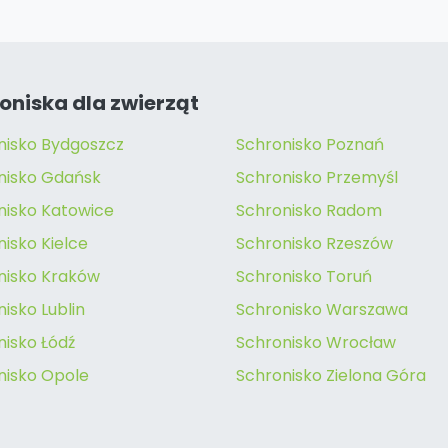
oniska dla zwierząt
nisko Bydgoszcz
Schronisko Poznań
nisko Gdańsk
Schronisko Przemyśl
nisko Katowice
Schronisko Radom
isko Kielce
Schronisko Rzeszów
nisko Kraków
Schronisko Toruń
isko Lublin
Schronisko Warszawa
nisko Łódź
Schronisko Wrocław
nisko Opole
Schronisko Zielona Góra