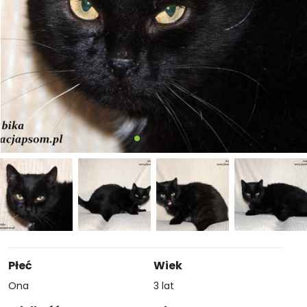
Płeć
Wiek
Ona
3 lat