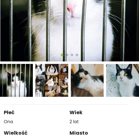
Płeć
Wiek
Ona
2 lat
Wielkość
Miasto