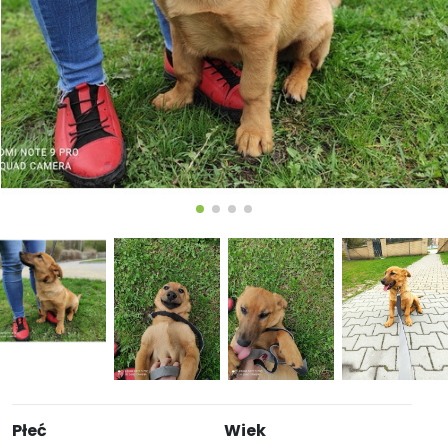
Płeć
Wiek