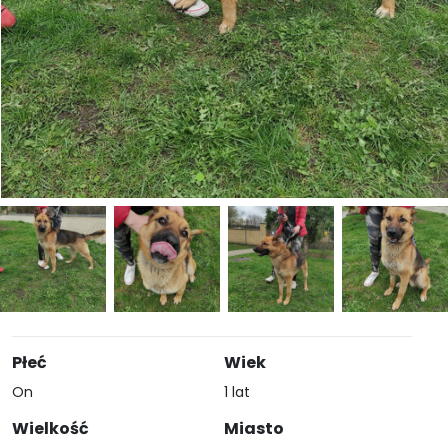
Płeć
Wiek
On
1 lat
Wielkość
Miasto