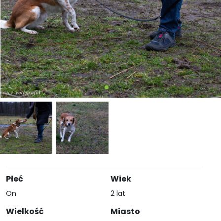
Płeć
Wiek
On
2 lat
Wielkość
Miasto