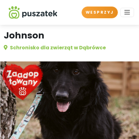
WESPRZYJ
Johnson
Schronisko dla zwierząt w Dąbrówce