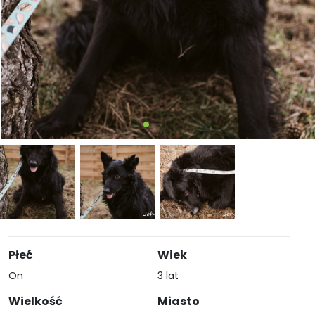
Płeć
Wiek
On
3 lat
Wielkość
Miasto