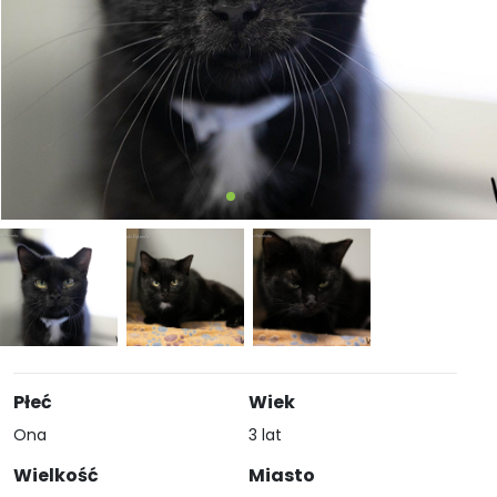
Płeć
Wiek
Ona
3 lat
Wielkość
Miasto