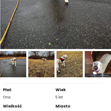
Płeć
Wiek
Ona
5 lat
Wielkość
Miasto