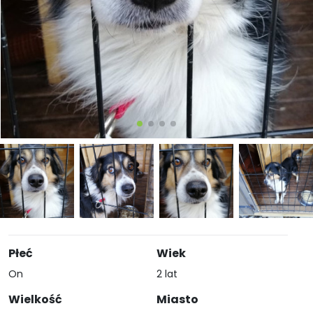
Płeć
Wiek
On
2 lat
Wielkość
Miasto