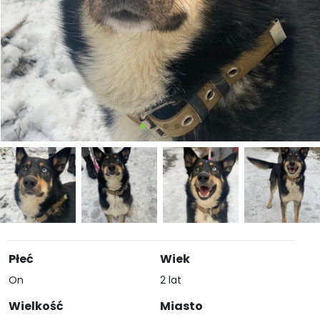
Płeć
Wiek
On
2 lat
Wielkość
Miasto