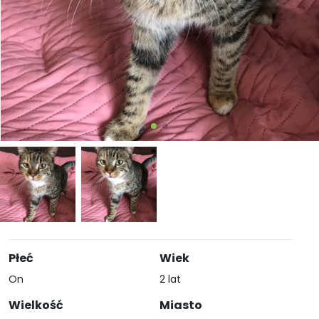
Płeć
Wiek
On
2 lat
Wielkość
Miasto