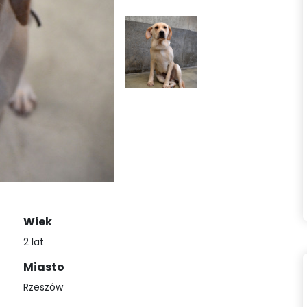
Wiek
2 lat
Miasto
Rzeszów