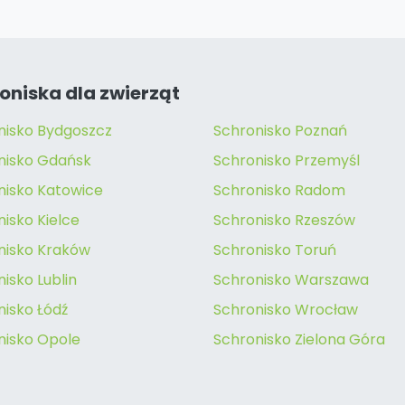
oniska dla zwierząt
nisko Bydgoszcz
Schronisko Poznań
nisko Gdańsk
Schronisko Przemyśl
nisko Katowice
Schronisko Radom
isko Kielce
Schronisko Rzeszów
nisko Kraków
Schronisko Toruń
isko Lublin
Schronisko Warszawa
nisko Łódź
Schronisko Wrocław
nisko Opole
Schronisko Zielona Góra