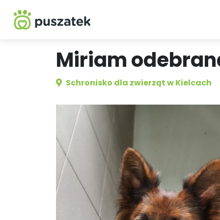
Miriam odebran
Schronisko dla zwierząt w Kielcach