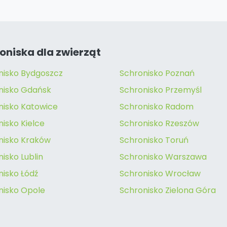
oniska dla zwierząt
nisko Bydgoszcz
Schronisko Poznań
nisko Gdańsk
Schronisko Przemyśl
nisko Katowice
Schronisko Radom
isko Kielce
Schronisko Rzeszów
nisko Kraków
Schronisko Toruń
isko Lublin
Schronisko Warszawa
nisko Łódź
Schronisko Wrocław
nisko Opole
Schronisko Zielona Góra