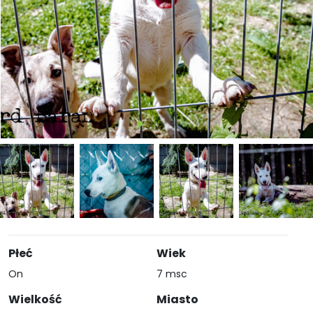
Płeć
Wiek
On
7 msc
Wielkość
Miasto