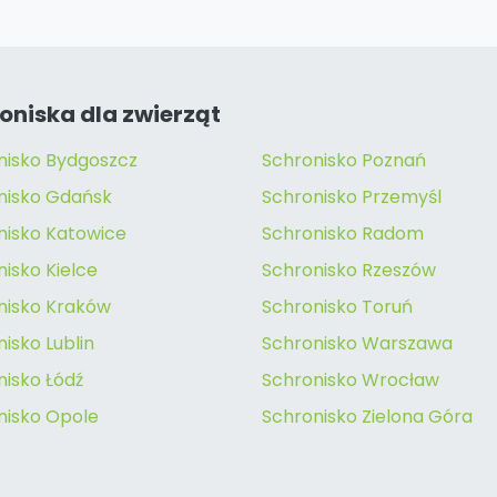
oniska dla zwierząt
nisko Bydgoszcz
Schronisko Poznań
nisko Gdańsk
Schronisko Przemyśl
nisko Katowice
Schronisko Radom
isko Kielce
Schronisko Rzeszów
nisko Kraków
Schronisko Toruń
isko Lublin
Schronisko Warszawa
nisko Łódź
Schronisko Wrocław
nisko Opole
Schronisko Zielona Góra