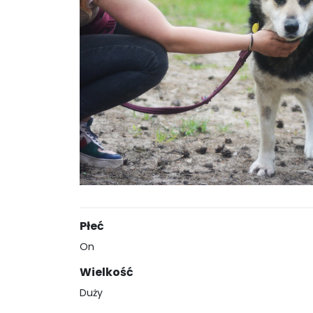
Płeć
On
Wielkość
Duży