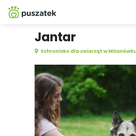
Jantar
Schronisko dla zwierząt w Milanówk