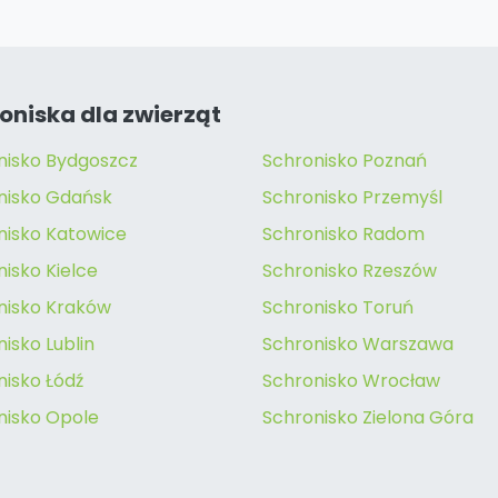
oniska dla zwierząt
nisko Bydgoszcz
Schronisko Poznań
nisko Gdańsk
Schronisko Przemyśl
nisko Katowice
Schronisko Radom
isko Kielce
Schronisko Rzeszów
nisko Kraków
Schronisko Toruń
isko Lublin
Schronisko Warszawa
nisko Łódź
Schronisko Wrocław
nisko Opole
Schronisko Zielona Góra