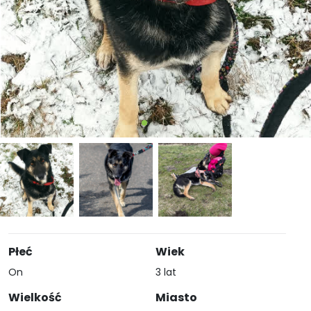
Płeć
Wiek
On
3 lat
Wielkość
Miasto