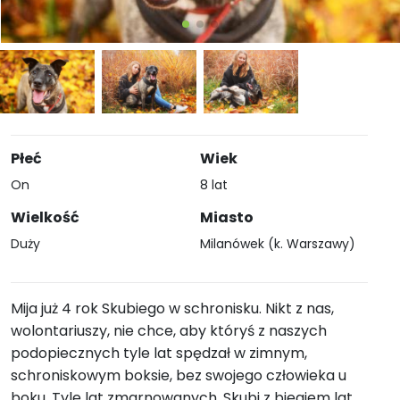
Płeć
Wiek
On
8 lat
Wielkość
Miasto
Duży
Milanówek (k. Warszawy)
Mija już 4 rok Skubiego w schronisku. Nikt z nas,
wolontariuszy, nie chce, aby któryś z naszych
podopiecznych tyle lat spędzał w zimnym,
schroniskowym boksie, bez swojego człowieka u
boku. Tyle lat zmarnowanych. Skubi z biegiem lat