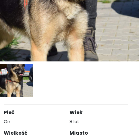
Płeć
Wiek
On
8 lat
Wielkość
Miasto