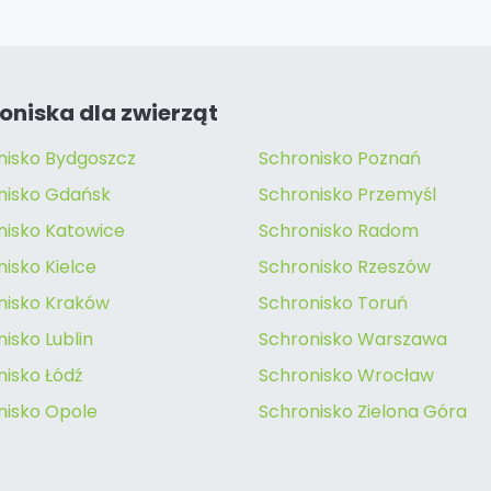
oniska dla zwierząt
nisko Bydgoszcz
Schronisko Poznań
nisko Gdańsk
Schronisko Przemyśl
nisko Katowice
Schronisko Radom
isko Kielce
Schronisko Rzeszów
nisko Kraków
Schronisko Toruń
isko Lublin
Schronisko Warszawa
nisko Łódź
Schronisko Wrocław
nisko Opole
Schronisko Zielona Góra