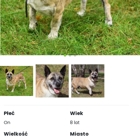
Płeć
Wiek
On
8 lat
Wielkość
Miasto