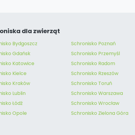
oniska dla zwierząt
nisko Bydgoszcz
Schronisko Poznań
nisko Gdańsk
Schronisko Przemyśl
nisko Katowice
Schronisko Radom
isko Kielce
Schronisko Rzeszów
nisko Kraków
Schronisko Toruń
isko Lublin
Schronisko Warszawa
nisko Łódź
Schronisko Wrocław
nisko Opole
Schronisko Zielona Góra