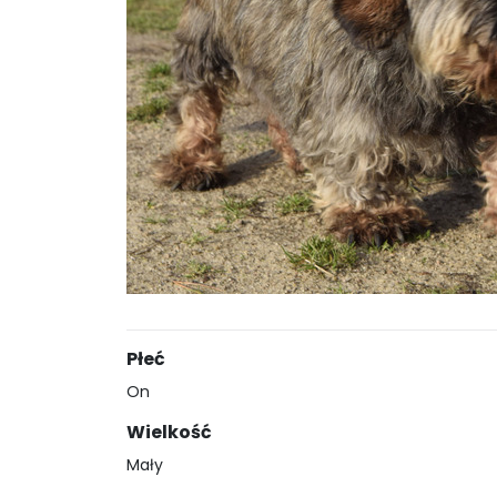
Płeć
On
Wielkość
Mały