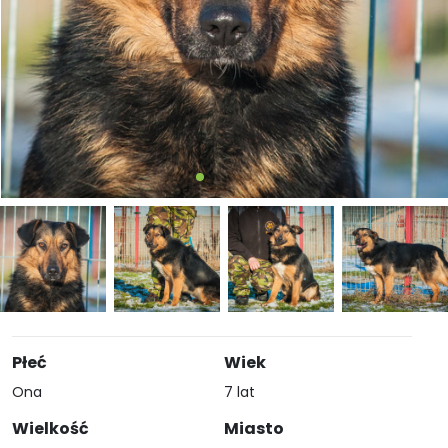
Płeć
Wiek
Ona
7 lat
Wielkość
Miasto