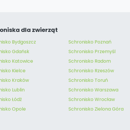
oniska dla zwierząt
nisko Bydgoszcz
Schronisko Poznań
nisko Gdańsk
Schronisko Przemyśl
nisko Katowice
Schronisko Radom
isko Kielce
Schronisko Rzeszów
nisko Kraków
Schronisko Toruń
isko Lublin
Schronisko Warszawa
nisko Łódź
Schronisko Wrocław
nisko Opole
Schronisko Zielona Góra