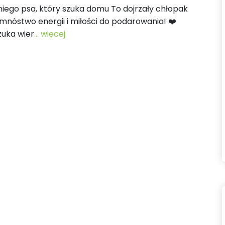
tniego psa, który szuka domu To dojrzały chłopak
nóstwo energii i miłości do podarowania! ❤️ ​
zuka wier
... więcej