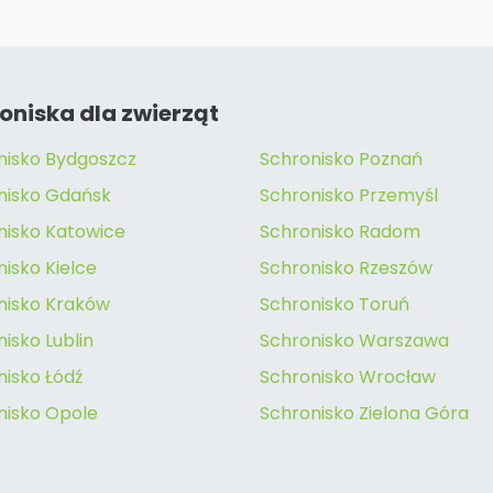
oniska dla zwierząt
nisko Bydgoszcz
Schronisko Poznań
nisko Gdańsk
Schronisko Przemyśl
nisko Katowice
Schronisko Radom
isko Kielce
Schronisko Rzeszów
nisko Kraków
Schronisko Toruń
isko Lublin
Schronisko Warszawa
nisko Łódź
Schronisko Wrocław
nisko Opole
Schronisko Zielona Góra