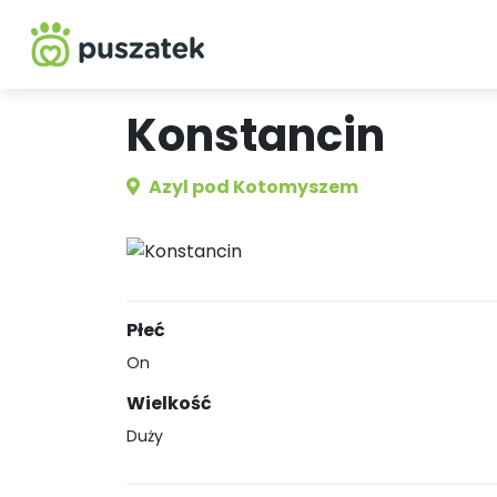
Konstancin
Azyl pod Kotomyszem
Płeć
On
Wielkość
Duży