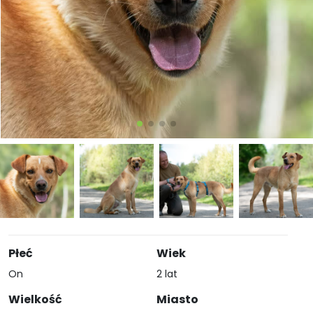
Płeć
Wiek
On
2 lat
Wielkość
Miasto