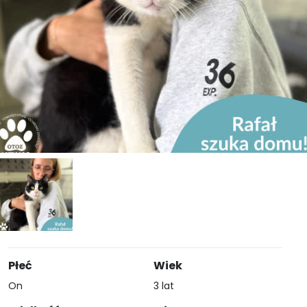
Płeć
Wiek
On
3 lat