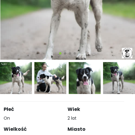
Płeć
Wiek
On
2 lat
Wielkość
Miasto