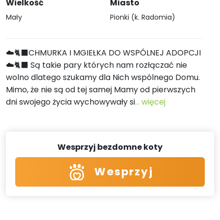
Wielkość
Miasto
Mały
Pionki (k. Radomia)
☁️🐈‍⬛CHMURKA I MGIEŁKA DO WSPÓLNEJ ADOPCJI
☁️🐈‍⬛ Są takie pary których nam rozłączać nie
wolno dlatego szukamy dla Nich wspólnego Domu.
Mimo, że nie są od tej samej Mamy od pierwszych
dni swojego życia wychowywały si
... więcej
Wesprzyj bezdomne koty
Wesprzyj