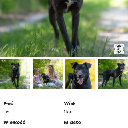
Płeć
Wiek
On
1 lat
Wielkość
Miasto