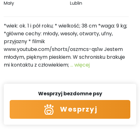
Mały
Lublin
*wiek: ok. 1 i pół roku; * wielkość; 38 cm *waga: 9 kg;
*główne cechy: młody, wesoły, otwarty, ufny,
przyjazny * filmik
www.youtube.com/shorts/oszmcs-qs1w Jestem
młodym, pięknym pieskiem. W schronisku brakuje
mi kontaktu z człowiekiem;
... więcej
Wesprzyj bezdomne psy
Wesprzyj