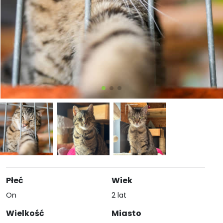
Płeć
Wiek
On
2 lat
Wielkość
Miasto