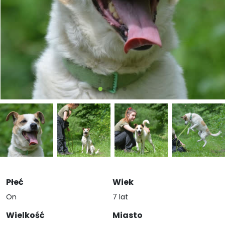
Płeć
Wiek
On
7 lat
Wielkość
Miasto