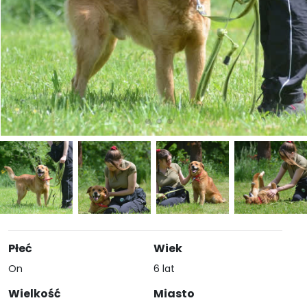
Płeć
Wiek
On
6 lat
Wielkość
Miasto